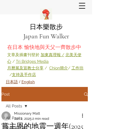
日本樂散步
Japan Fun Walker
在日本 愉快地與天父一齊散步中
​文章及插畫刊登於
加東真理報 /
北美天使
心
/
Tri Bridges Media
月
曆展及宣教
士分享
​ /
Chion簡介
/
工作坊
/
支持及手作店
日本語
/
English
Post
All Posts
Missionary Matt
All Posts
Jun 2, 2025
2 min read
嘗主恩的地震一週年(2025
企鵝宅急便