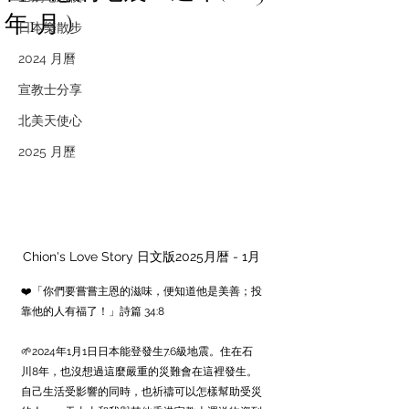
年1月 )
日本樂散步
2024 月曆
宣教士分享
北美天使心
2025 月歷
Chion's Love Story 日文版2025月暦 - 1月
❤️「你們要嘗嘗主恩的滋味，便知道他是美善；投
靠他的人有福了！」詩篇 34:8
🌱2024年1月1日日本能登發生7.6級地震。住在石
川8年，也沒想過這麼嚴重的災難會在這裡發生。
自己生活受影響的同時，也祈禱可以怎樣幫助受災