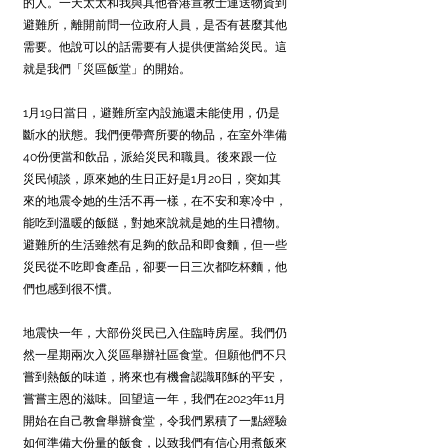
的人。一天太太和我與其他香港宣教士運送物資到
避難所，離開前問一位政府人員，是否有甚麼其他
需要。他說可以的話需要有人提供便當給災民。這
就是我們「災區飯堂」的開始。
1月19日當日，避難所室內設施還未能使用，仍是
斷水的狀態。我們便帶齊所要的物品，在室外準備
40份便當和飲品，派給災民和職員。後來跟一位
災民傾談，原來她的生日正好是1月20日，突如其
來的地震令她的生活不再一樣，在不安和寒冷中，
能吃到溫暖的飯餸，對她來說就是她的生日禮物。
避難所的生活雖然有足夠的飲品和即食麵，但一些
災民從不吃即食產品，卻要一日三次都吃杯麵，他
們也感到很不慣。
地震快一年，大部份災民已入住臨時房屋。我們仍
然一星期兩次入災區舉辦社區食堂。但願他們不只
嘗到熱飯的味道，將來也有機會認識耶穌的平安，
嘗嘗主恩的滋味。回望這一年，我們在2023年11月
開始在自己教會舉辦食堂，令我們累積了一點經驗
如何準備大份量的飯食，以致我們有信心用煮飯來