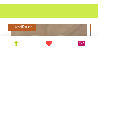
HandPaint
Custom Order
#991 99+1羊 拖鞋 Slipper スリッパ
Price
￥5,000