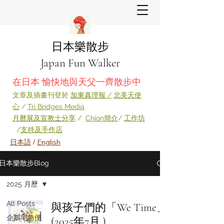
日本樂散步
Japan Fun Walker
在日本 愉快地與天父一齊散步中
​文章及插畫刊登於
加東真理報 /
北美天使
心
/
Tri Bridges Media
月
曆展及宣教
士分享
​ /
Chion簡介
/
工作坊
/
支持及手作店
日本語
/
English
日本樂散步Blog
2025 月歷
All Posts
與孩子們的「We Time」
企鵝宅急便
(2025年7月 )