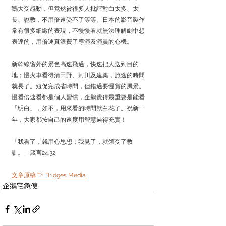
鵝大受感動，但竟然被很多人批評對白太多、太
長、說教，不用倍速受不了等等。日本的影音製作
常有很多細緻的表現，不慢慢看就無法理解劇中想
表達的，用倍速真浪費了導演及演員的心機。
新幹線窗外的景色高速飛過，快速把人送到目的
地；慢火車看得清田野、河川及建築，旅途的時間
就長了。短促完成省時間，但錯過要慢賞的風景。
慢看倍速看都是個人習慣，企鵝覺得最重要是能看
「明白」，如不，用來看的時間就白花了。祝新一
年，大家都按自己的速度用智慧過得充實！
「我看了，就用心思想；我見了，就領受了教
訓。」箴言24:32
文章原稿 Tri Bridges Media 
企鵝宅急便