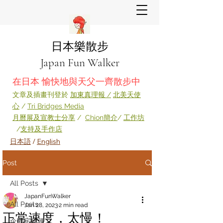
日本樂散步
Japan Fun Walker
在日本 愉快地與天父一齊散步中
​文章及插畫刊登於
加東真理報 /
北美天使
心
/
Tri Bridges Media
月
曆展及宣教
士分享
​ /
Chion簡介
/
工作坊
/
支持及手作店
日本語
/
English
Post
All Posts
JapanFunWalker
All Posts
Jan 28, 2023
2 min read
正常速度，太慢！
企鵝宅急便