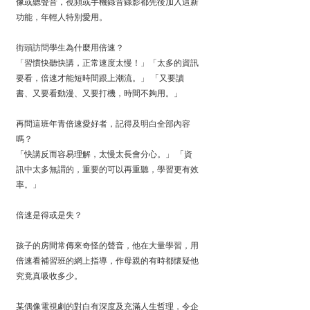
像或聽聲音，視頻或手機錄音錄影都先後加入這新
功能，年輕人特別愛用。
街頭訪問學生為什麼用倍速？
「習慣快聽快講，正常速度太慢！」「太多的資訊
要看，倍速才能短時間跟上潮流。」 「又要讀
書、又要看動漫、又要打機，時間不夠用。」
再問這班年青倍速愛好者，記得及明白全部內容
嗎？
「快講反而容易理解，太慢太長會分心。」 「資
訊中太多無謂的，重要的可以再重聽，學習更有效
率。」
倍速是得或是失？
孩子的房間常傳來奇怪的聲音，他在大量學習，用
倍速看補習班的網上指導，作母親的有時都懷疑他
究竟真吸收多少。
某偶像電視劇的對白有深度及充滿人生哲理，令企